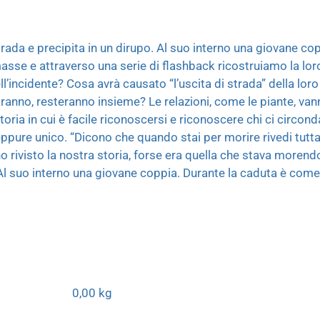
strada e precipita in un dirupo. Al suo interno una giovane co
sse e attraverso una serie di flashback ricostruiamo la loro 
ll’incidente? Cosa avrà causato “l’uscita di strada” della loro
aranno, resteranno insieme? Le relazioni, come le piante, va
oria in cui è facile riconoscersi e riconoscere chi ci circon
pure unico. “Dicono che quando stai per morire rivedi tutta l
o rivisto la nostra storia, forse era quella che stava morend
. Al suo interno una giovane coppia. Durante la caduta è com
0,00 kg