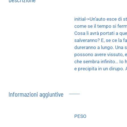
initial->Un’auto esce di 
come se il tempo si ferma
Cosa li avrà portati a que
salveranno? E, se ce la f
dureranno a lungo. Una st
possono avere vissuto, ep
che sembra infinito… Io h
e precipita in un dirupo
Informazioni aggiuntive
PESO