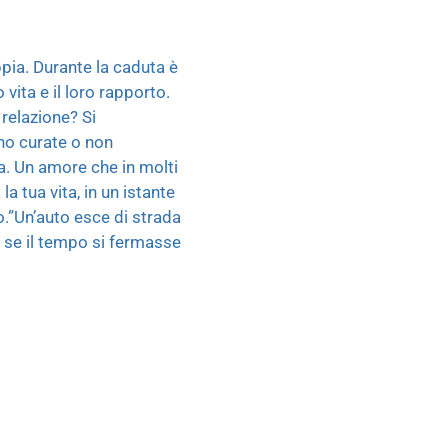
ppia. Durante la caduta è
vita e il loro rapporto.
 relazione? Si
nno curate o non
da. Un amore che in molti
a tua vita, in un istante
o.”Un’auto esce di strada
e se il tempo si fermasse