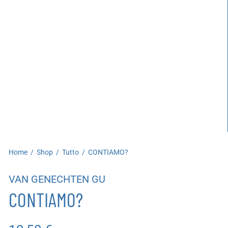
artoleria
utoproduzioni
uoni regalo
Home
/
Shop
/
Tutto
/
CONTIAMO?
VAN GENECHTEN GU
CONTIAMO?