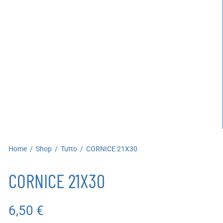
artoleria
utoproduzioni
uoni regalo
Home
/
Shop
/
Tutto
/
CORNICE 21X30
CORNICE 21X30
6,50
€