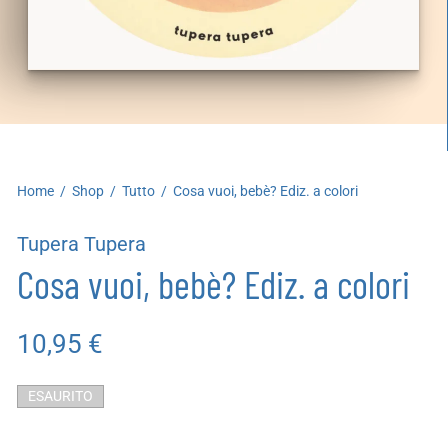
artoleria
utoproduzioni
uoni regalo
Home
/
Shop
/
Tutto
/
Cosa vuoi, bebè? Ediz. a colori
Tupera Tupera
Cosa vuoi, bebè? Ediz. a colori
10,95
€
ESAURITO