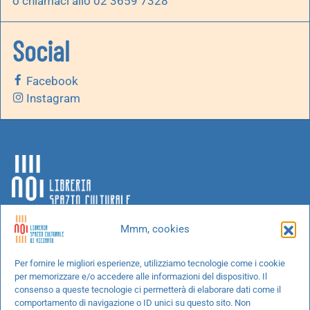
o chiamaci allo 02 3659 7328
Social
Facebook
Instagram
Mmm, cookies
Chi siamo
Per fornire le migliori esperienze, utilizziamo tecnologie come i cookie
per memorizzare e/o accedere alle informazioni del dispositivo. Il
Progetti speciali
consenso a queste tecnologie ci permetterà di elaborare dati come il
Richiedi un libro
comportamento di navigazione o ID unici su questo sito. Non