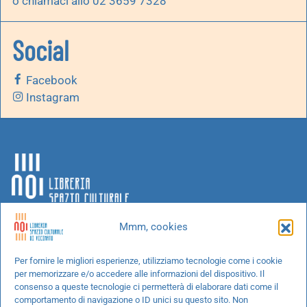
o chiamaci allo 02 3659 7328
Social
Facebook
Instagram
Mmm, cookies
Chi siamo
Per fornire le migliori esperienze, utilizziamo tecnologie come i cookie
per memorizzare e/o accedere alle informazioni del dispositivo. Il
Progetti speciali
consenso a queste tecnologie ci permetterà di elaborare dati come il
Richiedi un libro
comportamento di navigazione o ID unici su questo sito. Non