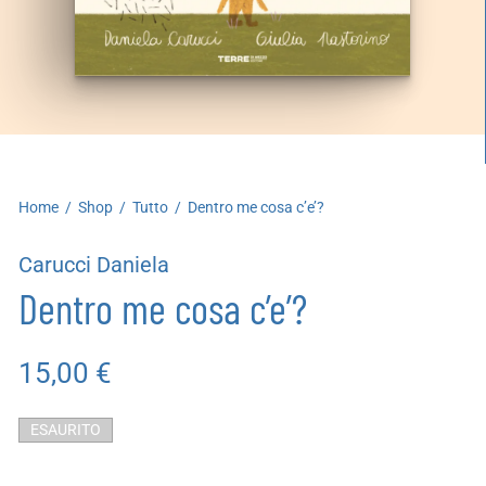
artoleria
utoproduzioni
uoni regalo
Home
/
Shop
/
Tutto
/
Dentro me cosa c’e’?
Carucci Daniela
Dentro me cosa c’e’?
15,00
€
ESAURITO