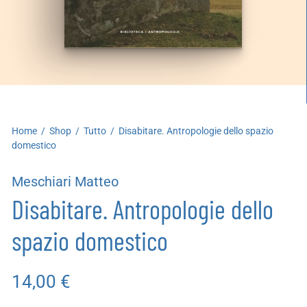
artoleria
utoproduzioni
uoni regalo
Home
/
Shop
/
Tutto
/
Disabitare. Antropologie dello spazio
domestico
Meschiari Matteo
Disabitare. Antropologie dello
spazio domestico
14,00
€