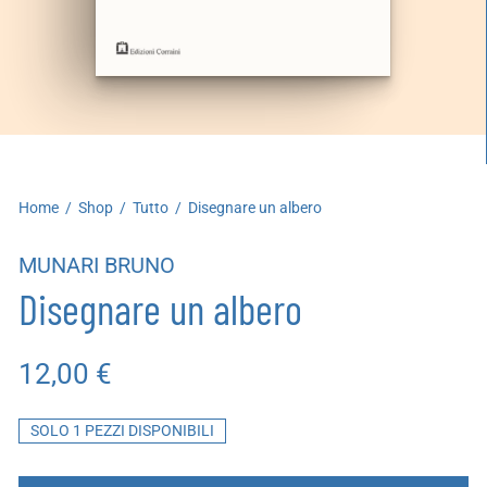
artoleria
utoproduzioni
uoni regalo
Home
/
Shop
/
Tutto
/
Disegnare un albero
MUNARI BRUNO
Disegnare un albero
12,00
€
SOLO 1 PEZZI DISPONIBILI