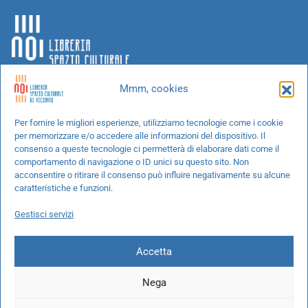
Mmm, cookies
Chi siamo
Per fornire le migliori esperienze, utilizziamo tecnologie come i cookie
per memorizzare e/o accedere alle informazioni del dispositivo. Il
Progetti speciali
consenso a queste tecnologie ci permetterà di elaborare dati come il
Richiedi un libro
comportamento di navigazione o ID unici su questo sito. Non
acconsentire o ritirare il consenso può influire negativamente su alcune
Spedizioni
caratteristiche e funzioni.
Termini e condizioni
Gestisci servizi
Cookie Policy
Accetta
Nega
© 2026 NOI libreria S.r.l. -
info@pec.noilibreria.it
- C.F. / P.IVA: