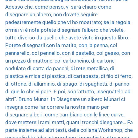
Adesso che, come penso, vi sarà chiaro come
disegnare un albero, non dovete seguire
pedestremente quello che vi ho mostrato; se la regola
ormai vi è nota potete disegnare l’albero che volete,
tutto diverso da quello che avete visto in questo libro.
Potete disegnarli con la matita, con la penna, col
pennarello, col pennello, con il pastello, col gesso, con
un pezzo di mattone, col carboncino, di cartone
ondulato di carta da pacchi, di rete metallica, di
plastica e mica di plastica, di cartapesta, di filo di ferro,
di ottone, di alluminio, di spago, di spaghetti, di panno,
di quello che vi pare. E poi, soprattutto, insegnatelo ad
altri”. Bruno Munari In Disegnare un albero Munari ci
insegna come far correre la nostra mano per
disegnare alberi: come cambiano con le linee curve,
dove mettere i rami matti, quanti tronchi disegnare… Fa
parte insieme ad altri testi, della collana Workshop, che
raccoglie libri che interpretano l’operatività attraverso