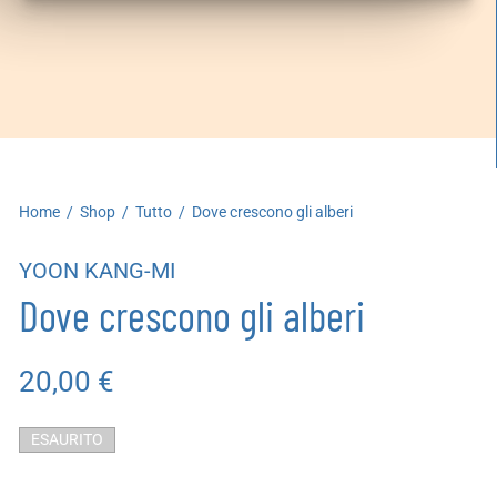
artoleria
utoproduzioni
uoni regalo
Home
/
Shop
/
Tutto
/
Dove crescono gli alberi
YOON KANG-MI
Dove crescono gli alberi
20,00
€
ESAURITO