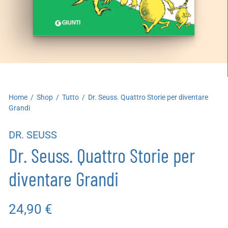
artoleria
utoproduzioni
uoni regalo
Home
/
Shop
/
Tutto
/
Dr. Seuss. Quattro Storie per diventare
Grandi
DR. SEUSS
Dr. Seuss. Quattro Storie per
diventare Grandi
24,90
€