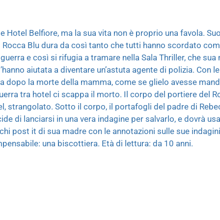
e Hotel Belfiore, ma la sua vita non è proprio una favola. Suo
e il Rocca Blu dura da così tanto che tutti hanno scordato com
 guerra e così si rifugia a tramare nella Sala Thriller, che sua
l’hanno aiutata a diventare un’astuta agente di polizia. Con l
lla dopo la morte della mamma, come se glielo avesse manda
uerra tra hotel ci scappa il morto. Il corpo del portiere del 
el, strangolato. Sotto il corpo, il portafogli del padre di Rebe
e di lanciarsi in una vera indagine per salvarlo, e dovrà usa
cchi post it di sua madre con le annotazioni sulle sue indagi
pensabile: una biscottiera. Età di lettura: da 10 anni.