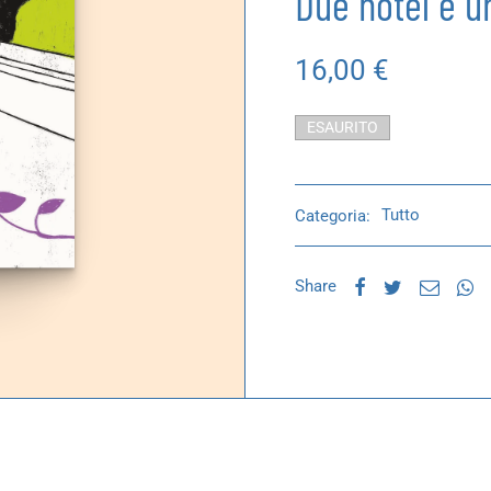
Due hotel e un
16,00
€
ESAURITO
Categoria:
Tutto
Share