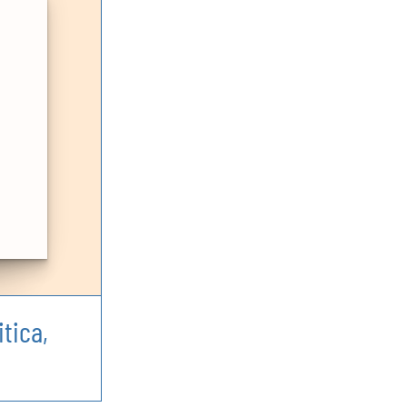
itica,