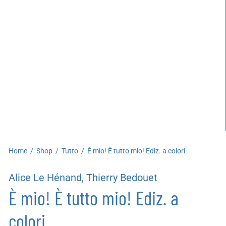
artoleria
utoproduzioni
uoni regalo
Home
/
Shop
/
Tutto
/
È mio! È tutto mio! Ediz. a colori
Alice Le Hénand, Thierry Bedouet
È mio! È tutto mio! Ediz. a
colori