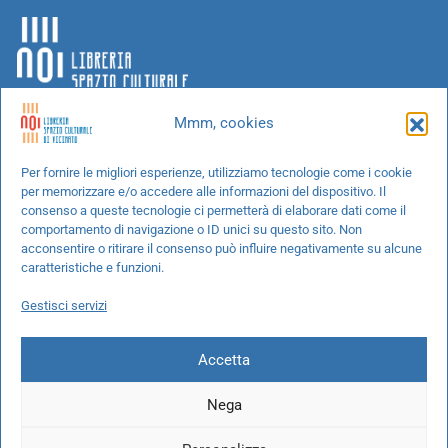
Mmm, cookies
Chi siamo
Per fornire le migliori esperienze, utilizziamo tecnologie come i cookie
per memorizzare e/o accedere alle informazioni del dispositivo. Il
Progetti speciali
consenso a queste tecnologie ci permetterà di elaborare dati come il
Richiedi un libro
comportamento di navigazione o ID unici su questo sito. Non
acconsentire o ritirare il consenso può influire negativamente su alcune
Spedizioni
caratteristiche e funzioni.
Termini e condizioni
Gestisci servizi
Cookie Policy
Accetta
Nega
© 2026 NOI libreria S.r.l. -
info@pec.noilibreria.it
- C.F. / P.IVA: