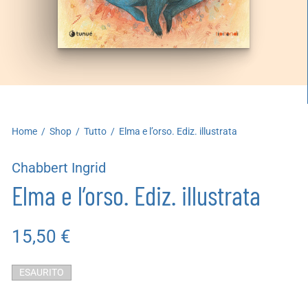
artoleria
utoproduzioni
uoni regalo
Home
/
Shop
/
Tutto
/
Elma e l’orso. Ediz. illustrata
Chabbert Ingrid
Elma e l’orso. Ediz. illustrata
15,50
€
ESAURITO