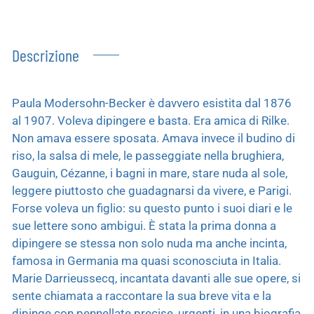
Descrizione
Paula Modersohn-Becker è davvero esistita dal 1876
al 1907. Voleva dipingere e basta. Era amica di Rilke.
Non amava essere sposata. Amava invece il budino di
riso, la salsa di mele, le passeggiate nella brughiera,
Gauguin, Cézanne, i bagni in mare, stare nuda al sole,
leggere piuttosto che guadagnarsi da vivere, e Parigi.
Forse voleva un figlio: su questo punto i suoi diari e le
sue lettere sono ambigui. È stata la prima donna a
dipingere se stessa non solo nuda ma anche incinta,
famosa in Germania ma quasi sconosciuta in Italia.
Marie Darrieussecq, incantata davanti alle sue opere, si
sente chiamata a raccontare la sua breve vita e la
dipinge con pennellate precise, urgenti, in una biografia