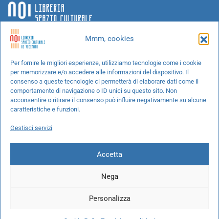
Mmm, cookies
Chi siamo
Per fornire le migliori esperienze, utilizziamo tecnologie come i cookie
per memorizzare e/o accedere alle informazioni del dispositivo. Il
Progetti speciali
consenso a queste tecnologie ci permetterà di elaborare dati come il
Richiedi un libro
comportamento di navigazione o ID unici su questo sito. Non
acconsentire o ritirare il consenso può influire negativamente su alcune
Spedizioni
caratteristiche e funzioni.
Termini e condizioni
Gestisci servizi
Cookie Policy
Accetta
Nega
© 2026 NOI libreria S.r.l. -
info@pec.noilibreria.it
- C.F. / P.IVA:
Personalizza
10694580969
Codice destinatario: W7YVJK9 - IBAN: