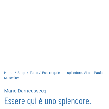
artoleria
utoproduzioni
uoni regalo
Home
/
Shop
/
Tutto
/
Essere qui è uno splendore. Vita di Paula
M. Becker
Marie Darrieussecq
Essere qui è uno splendore.