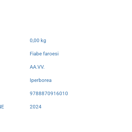
0,00 kg
Fiabe faroesi
AA.VV.
Iperborea
9788870916010
NE
2024