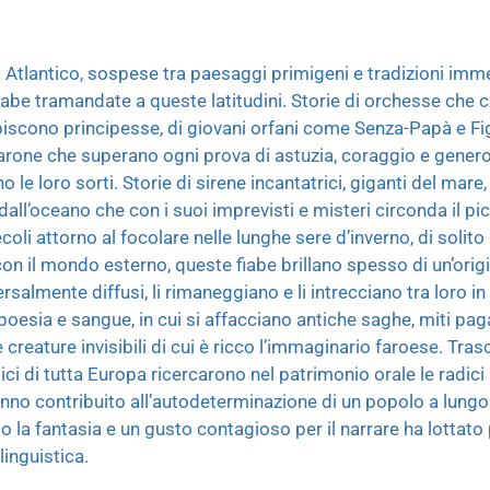
d Atlantico, sospese tra paesaggi primigeni e tradizioni imm
fiabe tramandate a queste latitudini. Storie di orchesse che c
apiscono principesse, di giovani orfani come Senza-Papà e Fig
one che superano ogni prova di astuzia, coraggio e generosi
o le loro sorti. Storie di sirene incantatrici, giganti del mare,
 dall’oceano che con i suoi imprevisti e misteri circonda il p
oli attorno al focolare nelle lunghe sere d’inverno, di solito 
i con il mondo esterno, queste fiabe brillano spesso di un’orig
salmente diffusi, li rimaneggiano e li intrecciano tra loro i
esia e sangue, in cui si affacciano antiche saghe, miti pag
re creature invisibili di cui è ricco l’immaginario faroese. Tras
ici di tutta Europa ricercarono nel patrimonio orale le radici
hanno contribuito all’autodeterminazione di un popolo a lungo
 la fantasia e un gusto contagioso per il narrare ha lottato p
linguistica.