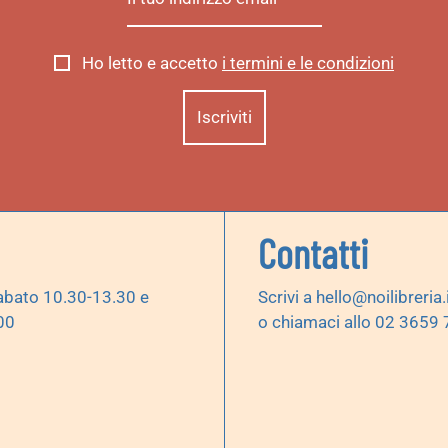
Ho letto e accetto
i termini e le condizioni
Contatti
abato 10.30-13.30 e
Scrivi a
hello@noilibreria.
00
o chiamaci allo 02 3659