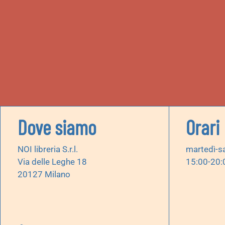
Dove siamo
Orari
NOI libreria S.r.l.
martedì-s
Via delle Leghe 18
15:00-20:
20127 Milano