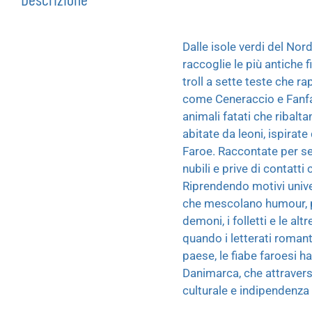
Dalle isole verdi del Nor
raccoglie le più antiche 
troll a sette teste che r
come Ceneraccio e Fanfar
animali fatati che ribaltan
abitate da leoni, ispirate
Faroe. Raccontate per sec
nubili e prive di contatt
Riprendendo motivi univer
che mescolano humour, po
demoni, i folletti e le alt
quando i letterati romant
paese, le fiabe faroesi 
Danimarca, che attraverso
culturale e indipendenza 