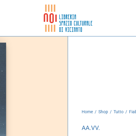
Home
/
Shop
/
Tutto
/
Fiab
AA.VV.