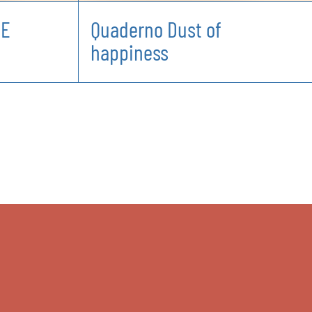
TE
Quaderno Dust of
happiness