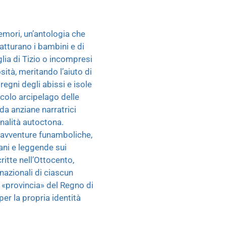
emori, un’antologia che
atturano i bambini e di
lia di Tizio o incompresi
tà, meritando l’aiuto di
 regni degli abissi e isole
iccolo arcipelago delle
da anziane narratrici
inalità autoctona.
n avventure funamboliche,
ani e leggende sui
critte nell’Ottocento,
 nazionali di ciascun
 «provincia» del Regno di
er la propria identità