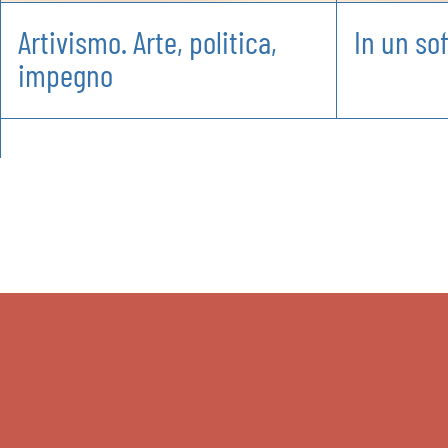
Artivismo. Arte, politica,
In un sof
impegno