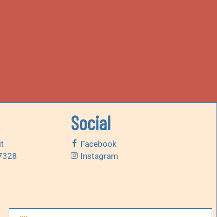
Social
it
Facebook
 7328
Instagram