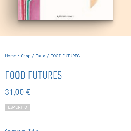
artoleria
utoproduzioni
uoni regalo
Home
/
Shop
/
Tutto
/
FOOD FUTURES
FOOD FUTURES
31,00
€
ESAURITO
Categoria:
Tutto