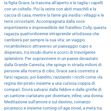
la figlia Grace, la trascina all’aperto e le taglia i capelli
con un coltello. Poi la veste con abiti maschili e la
caccia di casa, mentre la fame già insidia i villaggi e le
terre circostanti. Accompagnata dalla voce
impertinente e imprevedibile del fratellino Colly, questa
ragazza quattordicenne intraprende un’odissea che
cambierà per sempre la sua vita: un viaggio
rocambolesco attraverso un paesaggio cupo e
disperato, tra incubi diurni e scorci di travolgente
splendore. Per sopravvivere in un paese devastato
dalla Grande Carestia, che spinge in strada milioni di
persone alla ricerca di cibo, Grace sarà costretta a
farsi ragazzo, poi bandito, razziando i ricchi come «la
regina dei pirati» insieme a una curiosa coppia di
compari. Dovrà salvarsi dalla febbre e dalle grinfie di
un santone ciarlatano per diventare, infine, una donna.
Meditazione sull’amore e sul destino, romanzo
picaresco e insieme coming-of-age novel, a metà tra