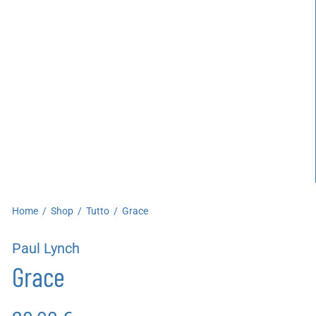
artoleria
utoproduzioni
uoni regalo
Home
/
Shop
/
Tutto
/
Grace
Paul Lynch
Grace