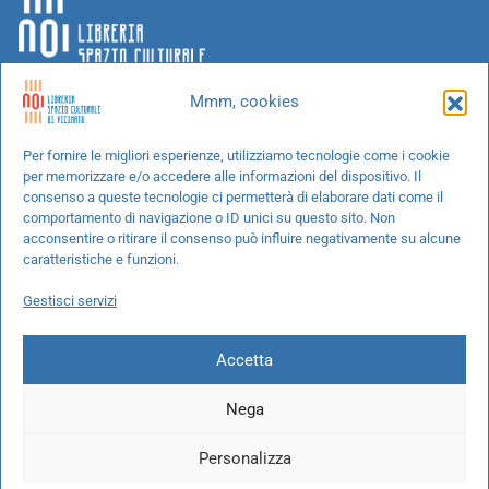
Mmm, cookies
Chi siamo
Per fornire le migliori esperienze, utilizziamo tecnologie come i cookie
per memorizzare e/o accedere alle informazioni del dispositivo. Il
Progetti speciali
consenso a queste tecnologie ci permetterà di elaborare dati come il
Richiedi un libro
comportamento di navigazione o ID unici su questo sito. Non
acconsentire o ritirare il consenso può influire negativamente su alcune
Spedizioni
caratteristiche e funzioni.
Termini e condizioni
Gestisci servizi
Cookie Policy
Accetta
Nega
© 2026 NOI libreria S.r.l. -
info@pec.noilibreria.it
- C.F. / P.IVA:
Personalizza
10694580969
Codice destinatario: W7YVJK9 - IBAN: