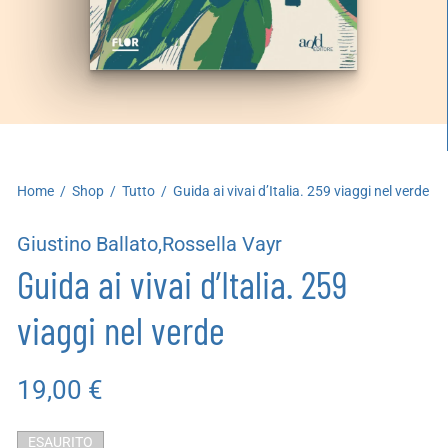
artoleria
utoproduzioni
uoni regalo
Home
/
Shop
/
Tutto
/
Guida ai vivai d’Italia. 259 viaggi nel verde
Giustino Ballato,Rossella Vayr
Guida ai vivai d’Italia. 259
viaggi nel verde
19,00
€
ESAURITO