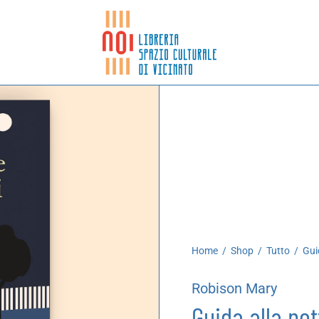
Home
/
Shop
/
Tutto
/
Guid
Robison Mary
Guida alla not