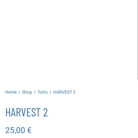
artoleria
utoproduzioni
uoni regalo
Home
/
Shop
/
Tutto
/
HARVEST 2
HARVEST 2
25,00
€