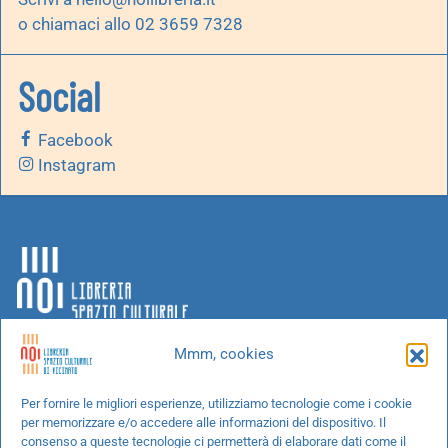
o chiamaci allo 02 3659 7328
Social
Facebook
Instagram
Mmm, cookies
Chi siamo
Per fornire le migliori esperienze, utilizziamo tecnologie come i cookie
per memorizzare e/o accedere alle informazioni del dispositivo. Il
Progetti speciali
consenso a queste tecnologie ci permetterà di elaborare dati come il