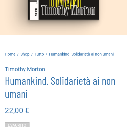
artoleria
utoproduzioni
uoni regalo
Home
/
Shop
/
Tutto
/
Humankind. Solidarietà ai non umani
Timothy Morton
Humankind. Solidarietà ai non
umani
22,00
€
ESAURITO