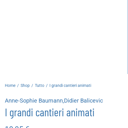
artoleria
utoproduzioni
uoni regalo
Home
/
Shop
/
Tutto
/
I grandi cantieri animati
Anne-Sophie Baumann,Didier Balicevic
I grandi cantieri animati