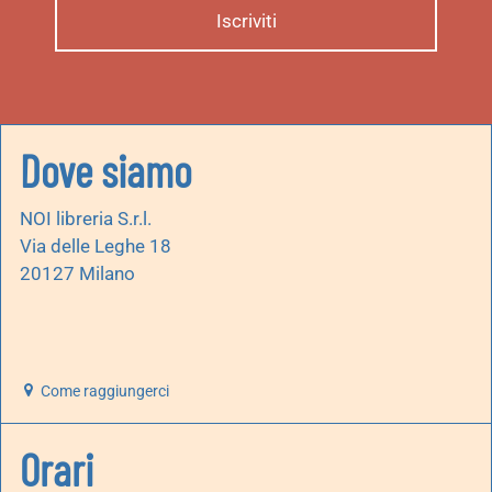
Dove siamo
NOI libreria S.r.l.
Via delle Leghe 18
20127 Milano
Come raggiungerci
Orari