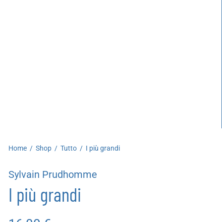
artoleria
utoproduzioni
uoni regalo
Home
/
Shop
/
Tutto
/
I più grandi
Sylvain Prudhomme
I più grandi