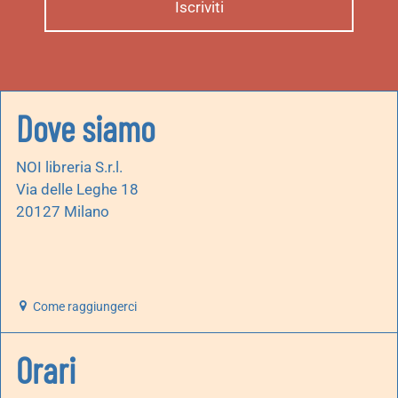
Dove siamo
NOI libreria S.r.l.
Via delle Leghe 18
20127 Milano
Come raggiungerci
Orari