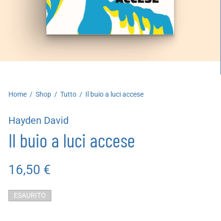
artoleria
utoproduzioni
uoni regalo
Home
/
Shop
/
Tutto
/
Il buio a luci accese
Hayden David
Il buio a luci accese
16,50
€
ESAURITO