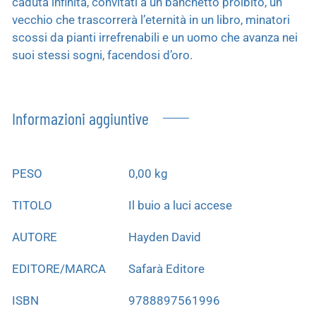
caduta infinita, convitati a un banchetto proibito, un
vecchio che trascorrerà l’eternità in un libro, minatori
scossi da pianti irrefrenabili e un uomo che avanza nei
suoi stessi sogni, facendosi d’oro.
Informazioni aggiuntive
PESO
0,00 kg
TITOLO
Il buio a luci accese
AUTORE
Hayden David
EDITORE/MARCA
Safarà Editore
ISBN
9788897561996