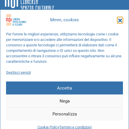
Mmm, cookies
Chi siamo
Per fornire le migliori esperienze, utilizziamo tecnologie come i cookie
per memorizzare e/o accedere alle informazioni del dispositivo. Il
Progetti speciali
consenso a queste tecnologie ci permetterà di elaborare dati come il
Richiedi un libro
comportamento di navigazione o ID unici su questo sito. Non
acconsentire o ritirare il consenso può influire negativamente su alcune
Spedizioni
caratteristiche e funzioni.
Termini e condizioni
Gestisci servizi
Cookie Policy
Accetta
Nega
© 2026 NOI libreria S.r.l. -
info@pec.noilibreria.it
- C.F. / P.IVA:
Personalizza
10694580969
Codice destinatario: W7YVJK9 - IBAN:
IT37L0503401651000000004422
Cookie Policy
Termini e condizioni