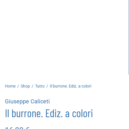
artoleria
utoproduzioni
uoni regalo
Home
/
Shop
/
Tutto
/
Il burrone. Ediz. a colori
Giuseppe Caliceti
Il burrone. Ediz. a colori