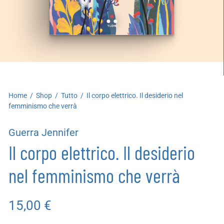
artoleria
utoproduzioni
uoni regalo
Home
/
Shop
/
Tutto
/
Il corpo elettrico. Il desiderio nel
femminismo che verrà
Guerra Jennifer
Il corpo elettrico. Il desiderio
nel femminismo che verrà
15,00
€