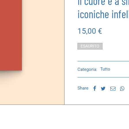
Il cuore è a s
iconiche infel
15,00
€
ESAURITO
Categoria:
Tutto
Share