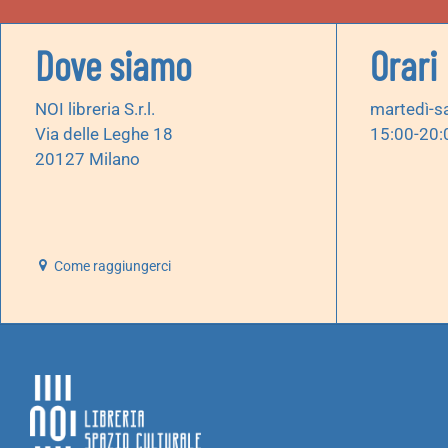
Dove siamo
Orari
NOI libreria S.r.l.
martedì-s
Via delle Leghe 18
15:00-20:
20127 Milano
Come raggiungerci