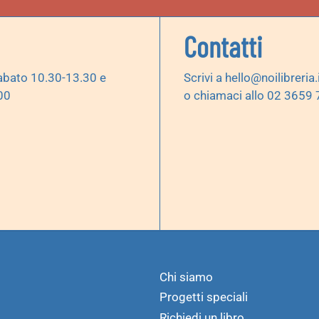
Contatti
abato 10.30-13.30 e
Scrivi a
hello@noilibreria.
00
o chiamaci allo 02 3659
Chi siamo
Progetti speciali
Richiedi un libro