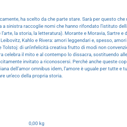
camente, ha scelto da che parte stare. Sarà per questo che 
a a sinistra raccoglie nomi che hanno rifondato l’istituto de
l’arte, la storia, la letteratura). Morante e Moravia, Sartre e 
e Leibovitz, Kahlo e Rivera: amori leggendari e, spesso, amori i
olstoj: di un’infelicità creativa frutto di modi non convenz
istra celebra il mito e al contempo lo dissacra, sostituendo all
licitamente invitato a riconoscersi. Perché anche queste cop
iliana dell’amor omnibus idem, l’amore è uguale per tutte e tu
re un’eco della propria storia.
0,00 kg