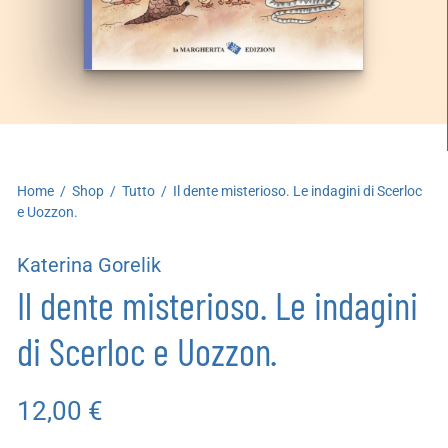
artoleria
utoproduzioni
uoni regalo
Home
/
Shop
/
Tutto
/
Il dente misterioso. Le indagini di Scerloc
e Uozzon.
Katerina Gorelik
Il dente misterioso. Le indagini
di Scerloc e Uozzon.
12,00
€