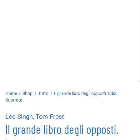
artoleria
utoproduzioni
uoni regalo
Home
/
Shop
/
Tutto
/
Il grande libro degli opposti. Ediz.
illustrata
Lee Singh, Tom Frost
Il grande libro degli opposti.