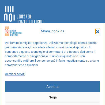
Mmm, cookies
Chi siamo
Per fornire le migliori esperienze, utilizziamo tecnologie come i cookie
per memorizzare e/o accedere alle informazioni del dispositivo. Il
Progetti speciali
consenso a queste tecnologie ci permetterà di elaborare dati come il
Richiedi un libro
comportamento di navigazione o ID unici su questo sito. Non
acconsentire o ritirare il consenso può influire negativamente su alcune
Spedizioni
caratteristiche e funzioni.
Termini e condizioni
Gestisci servizi
Cookie Policy
Accetta
Nega
© 2026 NOI libreria S.r.l. -
info@pec.noilibreria.it
- C.F. / P.IVA: