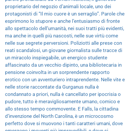
proprietario del negozio d’animali locale, uno dei
protagonisti di “Il mio cuore è un serraglio”. Parole che
esprimono lo stupore e anche l’entusiasmo di fronte
allo spettacolo dell’umanità, nei suoi tratti più evidenti,
ma anche in quelli più nascosti, nelle sue virtù come
nelle sue segrete perversioni. Poliziotti alle prese con
reati scandalosi, un giovane giornalista sulle tracce di
un miracolo inspiegabile, un energico studente
affascinato da un vecchio dipinto, una bibliotecaria in
pensione coinvolta in un sorprendente rapporto
erotico con un avventuriero intraprendente. Nelle vite e
nelle storie raccontate da Gurganus nulla è
condannato a priori, nulla è cancellato per ipocrisia o
pudore, tutto è meravigliosamente umano, comico e
allo stesso tempo commovente. E Falls, la cittadina
d’invenzione del North Carolina, è un microcosmo
perfetto dove si muovono i tanti caratteri umani, dove
emergono i moventi più imprevedibili, e dove si