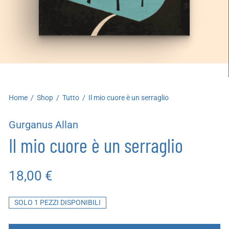
artoleria
utoproduzioni
uoni regalo
Home
/
Shop
/
Tutto
/
Il mio cuore è un serraglio
Gurganus Allan
Il mio cuore è un serraglio
18,00
€
SOLO 1 PEZZI DISPONIBILI