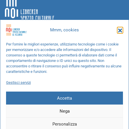
Mmm, cookies
Chi siamo
Per fornire le migliori esperienze, utilizziamo tecnologie come i cookie
per memorizzare e/o accedere alle informazioni del dispositivo. Il
Progetti speciali
consenso a queste tecnologie ci permetterà di elaborare dati come il
Richiedi un libro
comportamento di navigazione o ID unici su questo sito. Non
acconsentire o ritirare il consenso può influire negativamente su alcune
Spedizioni
caratteristiche e funzioni.
Termini e condizioni
Gestisci servizi
Cookie Policy
Accetta
Nega
© 2026 NOI libreria S.r.l. -
info@pec.noilibreria.it
- C.F. / P.IVA:
Personalizza
10694580969