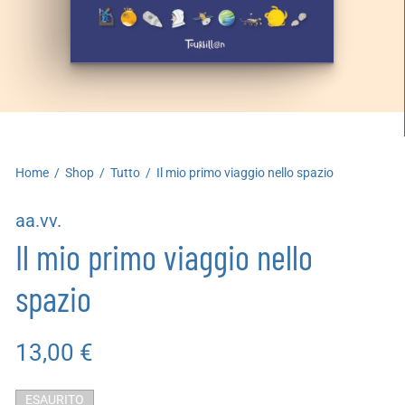
artoleria
utoproduzioni
uoni regalo
Home
/
Shop
/
Tutto
/
Il mio primo viaggio nello spazio
aa.vv.
Il mio primo viaggio nello
spazio
13,00
€
ESAURITO