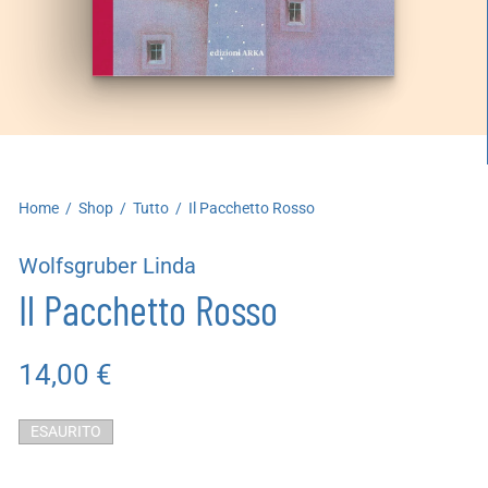
artoleria
utoproduzioni
uoni regalo
Home
/
Shop
/
Tutto
/
Il Pacchetto Rosso
Wolfsgruber Linda
Il Pacchetto Rosso
14,00
€
ESAURITO