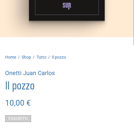
artoleria
utoproduzioni
uoni regalo
Home
/
Shop
/
Tutto
/
Il pozzo
Onetti Juan Carlos
Il pozzo
10,00
€
ESAURITO