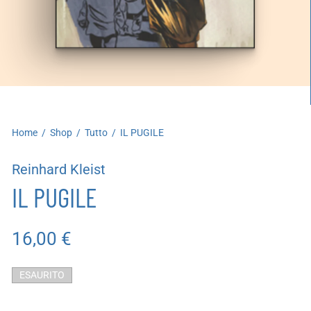
artoleria
utoproduzioni
uoni regalo
Home
/
Shop
/
Tutto
/
IL PUGILE
Reinhard Kleist
IL PUGILE
16,00
€
ESAURITO