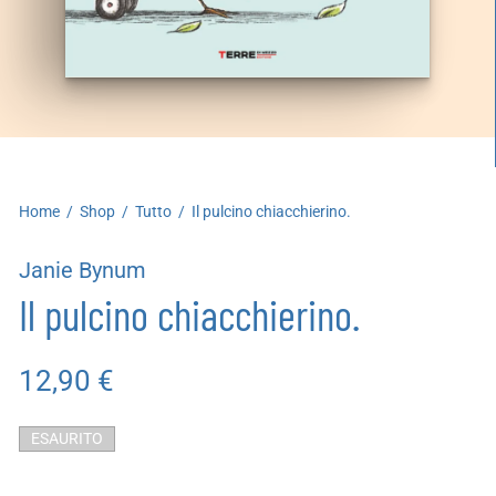
artoleria
utoproduzioni
uoni regalo
Home
/
Shop
/
Tutto
/
Il pulcino chiacchierino.
Janie Bynum
Il pulcino chiacchierino.
12,90
€
ESAURITO