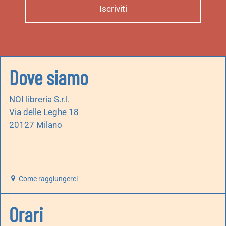
Dove siamo
NOI libreria S.r.l.
Via delle Leghe 18
20127 Milano
Come raggiungerci
Orari