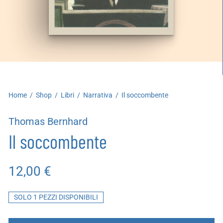
artoleria
utoproduzioni
uoni regalo
Home
/
Shop
/
Libri
/
Narrativa
/
Il soccombente
Thomas Bernhard
Il soccombente
12,00
€
SOLO 1 PEZZI DISPONIBILI