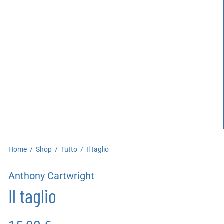
artoleria
utoproduzioni
uoni regalo
Home
/
Shop
/
Tutto
/
Il taglio
Anthony Cartwright
Il taglio