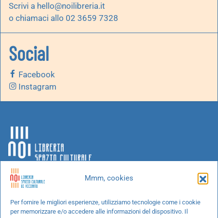
Scrivi a
hello@noilibreria.it
o chiamaci allo 02 3659 7328
Social
Facebook
Instagram
Mmm, cookies
Chi siamo
Per fornire le migliori esperienze, utilizziamo tecnologie come i cookie
per memorizzare e/o accedere alle informazioni del dispositivo. Il
Progetti speciali