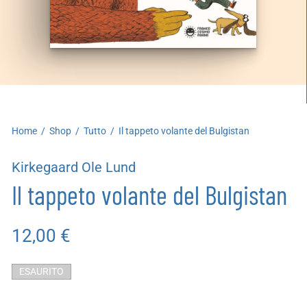
artoleria
utoproduzioni
uoni regalo
Home
/
Shop
/
Tutto
/
Il tappeto volante del Bulgistan
Kirkegaard Ole Lund
Il tappeto volante del Bulgistan
12,00
€
ESAURITO