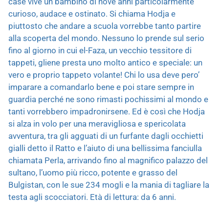
case vive un bambino di nove anni particolarmente
curioso, audace e ostinato. Si chiama Hodja e
piuttosto che andare a scuola vorrebbe tanto partire
alla scoperta del mondo. Nessuno lo prende sul serio
fino al giorno in cui el-Faza, un vecchio tessitore di
tappeti, gliene presta uno molto antico e speciale: un
vero e proprio tappeto volante! Chi lo usa deve pero’
imparare a comandarlo bene e poi stare sempre in
guardia perché ne sono rimasti pochissimi al mondo e
tanti vorrebbero impadronirsene. Ed è così che Hodja
si alza in volo per una meravigliosa e spericolata
avventura, tra gli agguati di un furfante dagli occhietti
gialli detto il Ratto e l’aiuto di una bellissima fanciulla
chiamata Perla, arrivando fino al magnifico palazzo del
sultano, l’uomo più ricco, potente e grasso del
Bulgistan, con le sue 234 mogli e la mania di tagliare la
testa agli scocciatori. Età di lettura: da 6 anni.