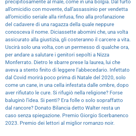
precipitosamente al male, come in una bolgia. Dal furto
all’omicidio con movente, dall’assassinio per vendetta
all’omicidio seriale alla rinfusa, fino alla profanazione
del cadavere di una ragazza della quale neppure
conosceva il nome. Diciassette abomini che, una volta
assicurato alla giustizia, gli costeranno il carcere a vita.
Uscirà solo una volta, con un permesso di qualche ora,
per andare a salutare i genitori sepolti a Nizza
Monferrato. Dietro le sbarre prese la laurea, lui che
aveva a stento finito di leggere l’abbecedario. Infettato
dal Covid morirà poco prima di Natale del 2020, solo
come un cane, in una cella infestata dalle ombre, dopo
aver rifiutato le cure. Si rifugiò nella religione? Forse
baluginò l’idea. Si pentì? Era folle o solo sopraffatto
dal rancore? Donato Bilancia detto Walter resta un
caso senza spiegazione. Premio Giorgio Scerbanenco
2023. Premio dei lettori al miglior romanzo noir.