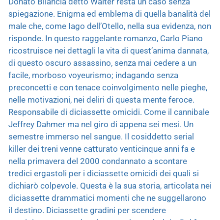
Donato Bilancia detto Walter resta un caso senza
spiegazione. Enigma ed emblema di quella banalità del
male che, come Iago dell’Otello, nella sua evidenza, non
risponde. In questo raggelante romanzo, Carlo Piano
ricostruisce nei dettagli la vita di quest’anima dannata,
di questo oscuro assassino, senza mai cedere a un
facile, morboso voyeurismo; indagando senza
preconcetti e con tenace coinvolgimento nelle pieghe,
nelle motivazioni, nei deliri di questa mente feroce.
Responsabile di diciassette omicidi. Come il cannibale
Jeffrey Dahmer ma nel giro di appena sei mesi. Un
semestre immerso nel sangue. Il cosiddetto serial
killer dei treni venne catturato venticinque anni fa e
nella primavera del 2000 condannato a scontare
tredici ergastoli per i diciassette omicidi dei quali si
dichiarò colpevole. Questa è la sua storia, articolata nei
diciassette drammatici momenti che ne suggellarono
il destino. Diciassette gradini per scendere