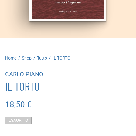
artoleria
utoproduzioni
uoni regalo
Home
/
Shop
/
Tutto
/
IL TORTO
CARLO PIANO
IL TORTO
18,50
€
ESAURITO