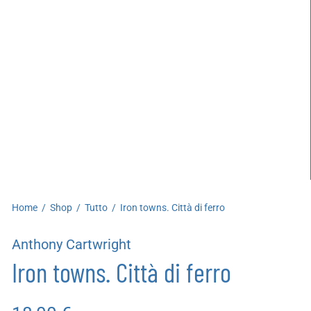
artoleria
utoproduzioni
uoni regalo
Home
/
Shop
/
Tutto
/
Iron towns. Città di ferro
Anthony Cartwright
Iron towns. Città di ferro