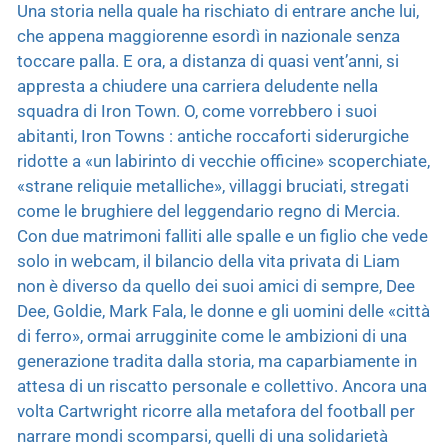
Una storia nella quale ha rischiato di entrare anche lui,
che appena maggiorenne esordì in nazionale senza
toccare palla. E ora, a distanza di quasi vent’anni, si
appresta a chiudere una carriera deludente nella
squadra di Iron Town. O, come vorrebbero i suoi
abitanti, Iron Towns : antiche roccaforti siderurgiche
ridotte a «un labirinto di vecchie officine» scoperchiate,
«strane reliquie metalliche», villaggi bruciati, stregati
come le brughiere del leggendario regno di Mercia.
Con due matrimoni falliti alle spalle e un figlio che vede
solo in webcam, il bilancio della vita privata di Liam
non è diverso da quello dei suoi amici di sempre, Dee
Dee, Goldie, Mark Fala, le donne e gli uomini delle «città
di ferro», ormai arrugginite come le ambizioni di una
generazione tradita dalla storia, ma caparbiamente in
attesa di un riscatto personale e collettivo. Ancora una
volta Cartwright ricorre alla metafora del football per
narrare mondi scomparsi, quelli di una solidarietà