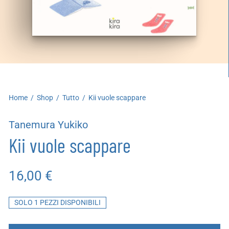
artoleria
utoproduzioni
uoni regalo
Home
/
Shop
/
Tutto
/
Kii vuole scappare
Tanemura Yukiko
Kii vuole scappare
16,00
€
SOLO 1 PEZZI DISPONIBILI