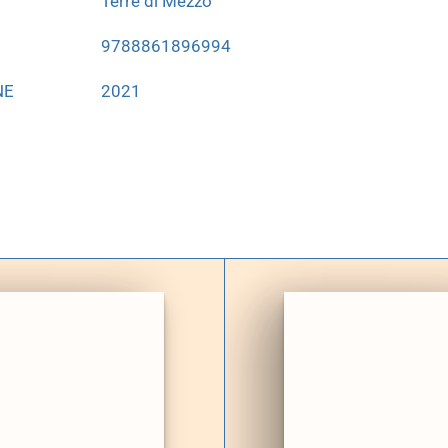
Terre di Mezzo
9788861896994
NE
2021