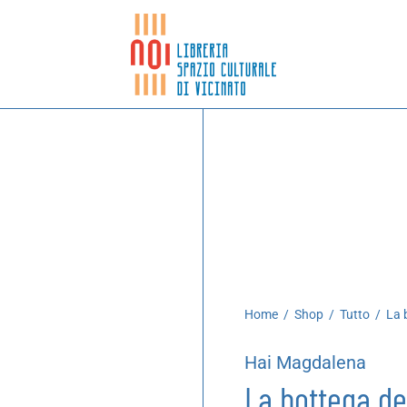
Home
/
Shop
/
Tutto
/
La b
Hai Magdalena
La bottega deg