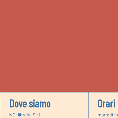
Dove siamo
Orari
NOI libreria S.r.l.
martedì-s