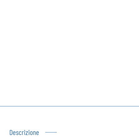
Autoproduzioni
Buoni regalo
Descrizione