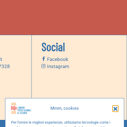
Social
it
Facebook
 7328
Instagram
Mmm, cookies
Per fornire le migliori esperienze, utilizziamo tecnologie come i