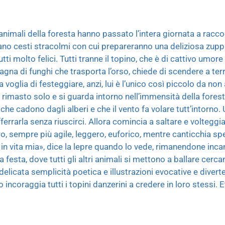
 animali della foresta hanno passato l’intera giornata a raccogl
inano cesti stracolmi con cui prepareranno una deliziosa zup
ti molto felici. Tutti tranne il topino, che è di cattivo umore 
agna di funghi che trasporta l’orso, chiede di scendere a te
 voglia di festeggiare, anzi, lui è l’unico così piccolo da n
rimasto solo e si guarda intorno nell’immensità della foresta
che cadono dagli alberi e che il vento fa volare tutt’intorno. 
ferrarla senza riuscirci. Allora comincia a saltare e volteggi
ro, sempre più agile, leggero, euforico, mentre canticchia s
 in vita mia», dice la lepre quando lo vede, rimanendone inca
a festa, dove tutti gli altri animali si mettono a ballare cerca
elicata semplicità poetica e illustrazioni evocative e divertent
 incoraggia tutti i topini danzerini a credere in loro stessi. Et