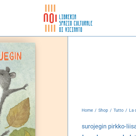
Home
/
Shop
/
Tutto
/
La d
surojegin pirkko-liis