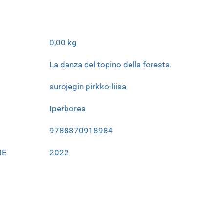
0,00 kg
La danza del topino della foresta.
surojegin pirkko-liisa
Iperborea
9788870918984
NE
2022