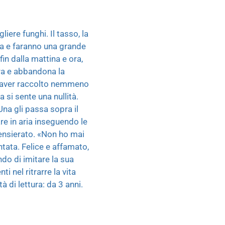
iere funghi. Il tasso, la
pa e faranno una grande
fin dalla mattina e ora,
rra e abbandona la
on aver raccolto nemmeno
 si sente una nullità.
Una gli passa sopra il
are in aria inseguendo le
pensierato. «Non ho mai
ntata. Felice e affamato,
ndo di imitare la sua
i nel ritrarre la vita
à di lettura: da 3 anni.