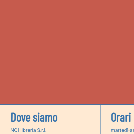
Dove siamo
Orari
NOI libreria S.r.l.
martedì-s