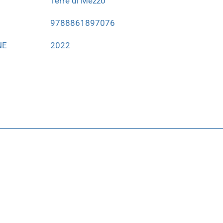
Terre di Mezzo
9788861897076
NE
2022