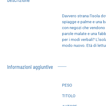
Davvero strana l’isola d
spiagge e palme e una bar
con negozi che vendono pa
parole malate e una fabbr
per i modi verbali? L’isol
modo nuovo. Età di lettur
Informazioni aggiuntive
PESO
TITOLO