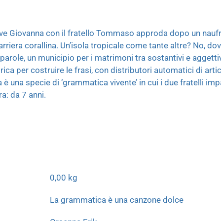
ove Giovanna con il fratello Tommaso approda dopo un naufr
riera corallina. Un’isola tropicale come tante altre? No, dove
role, un municipio per i matrimoni tra sostantivi e aggettiv
ica per costruire le frasi, con distributori automatici di arti
a è una specie di ‘grammatica vivente’ in cui i due fratelli im
a: da 7 anni.
0,00 kg
La grammatica è una canzone dolce