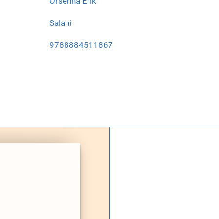
Orsenna Erik
Salani
9788884511867