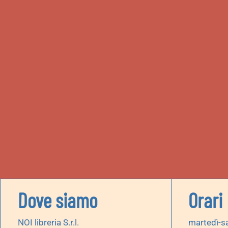
Dove siamo
Orari
NOI libreria S.r.l.
martedì-s