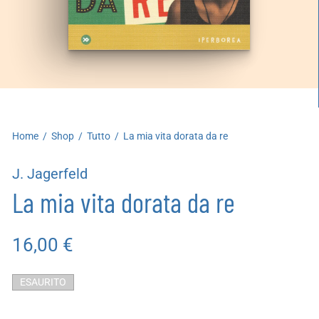
artoleria
utoproduzioni
uoni regalo
Home
/
Shop
/
Tutto
/
La mia vita dorata da re
J. Jagerfeld
La mia vita dorata da re
16,00
€
ESAURITO