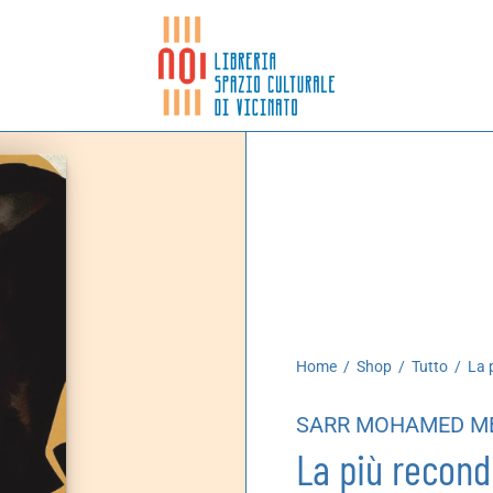
Home
/
Shop
/
Tutto
/
La p
SARR MOHAMED M
La più recond