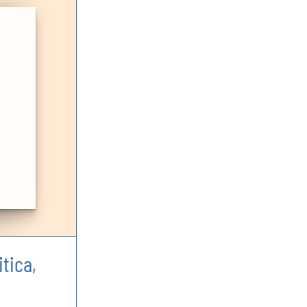
itica,