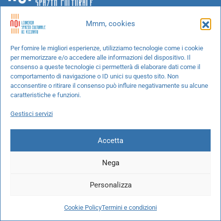
Mmm, cookies
Chi siamo
Per fornire le migliori esperienze, utilizziamo tecnologie come i cookie
per memorizzare e/o accedere alle informazioni del dispositivo. Il
Progetti speciali
consenso a queste tecnologie ci permetterà di elaborare dati come il
Richiedi un libro
comportamento di navigazione o ID unici su questo sito. Non
acconsentire o ritirare il consenso può influire negativamente su alcune
Spedizioni
caratteristiche e funzioni.
Termini e condizioni
Gestisci servizi
Cookie Policy
Accetta
Nega
© 2026 NOI libreria S.r.l. -
info@pec.noilibreria.it
- C.F. / P.IVA:
Personalizza
10694580969
Codice destinatario: W7YVJK9 - IBAN:
IT37L0503401651000000004422
Cookie Policy
Termini e condizioni