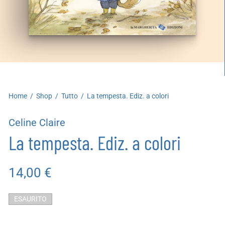
artoleria
utoproduzioni
uoni regalo
Home
/
Shop
/
Tutto
/
La tempesta. Ediz. a colori
Celine Claire
La tempesta. Ediz. a colori
14,00
€
ESAURITO