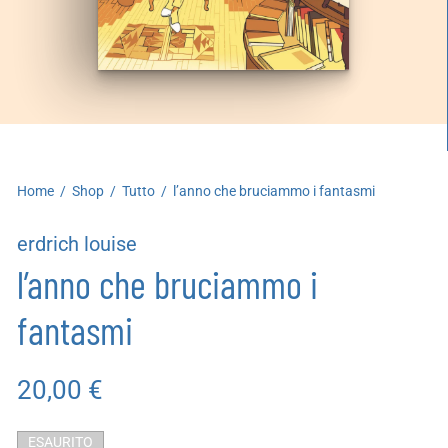
artoleria
utoproduzioni
uoni regalo
Home
/
Shop
/
Tutto
/
l’anno che bruciammo i fantasmi
erdrich louise
l’anno che bruciammo i
fantasmi
20,00
€
ESAURITO